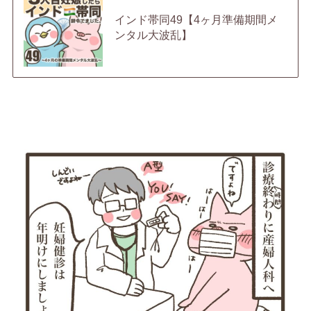
インド帯同49【4ヶ月準備期間メ
ンタル大波乱】