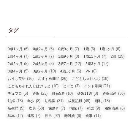
カ
イ
ブ
タグ
(6)
(6)
(7)
(6)
(6)
0歳1ヶ月
0歳2ヶ月
0歳9ヶ月
1歳
1歳1ヶ月
(7)
(7)
(8)
(7)
(15)
1歳4ヶ月
1歳8ヶ月
1歳9ヶ月
1歳11ヶ月
2歳
(5)
(8)
(12)
(17)
2歳2ヶ月
2歳6ヶ月
2歳7ヶ月
3歳3ヶ月
(5)
(10)
(6)
(6)
3歳4ヶ月
3歳9ヶ月
4歳1ヶ月
PR
(16)
(26)
(18)
おうち英語
おすすめ商品
こどもちゃれんじ
(10)
(7)
(21)
こどもちゃれんじぽけっと
とーと
インド帯同
(6)
(23)
(10)
(8)
(36)
デュプロ
妊娠
妊娠5週
妊娠11週
妊娠出産
(13)
(8)
(31)
(49)
(18)
妊婦
年少
幼稚園
成長記録
断乳
(5)
(68)
(7)
(7)
(9)
(6)
新生児
次男
歯磨き
病院
発語
稽留流産
(12)
(7)
(92)
(6)
(11)
絵本
連載
長男
離乳食
食事