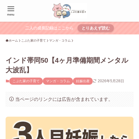
menu
二人の成長記録はここから
とりあえず読む
ホーム
こぶた家の子育て
マンガ・コラム
インド帯同50【4ヶ月準備期間メンタル
大波乱】
2026年5月28日
こぶた家の子育て
マンガ・コラム
妊娠出産
当ページのリンクには広告が含まれています。