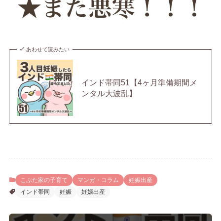
あわせて読みたい
インド帯同51【4ヶ月準備期間メ
ンタル大波乱】
こぶた家の子育て
マンガ・コラム
妊娠出産
インド帯同
妊娠
妊娠出産