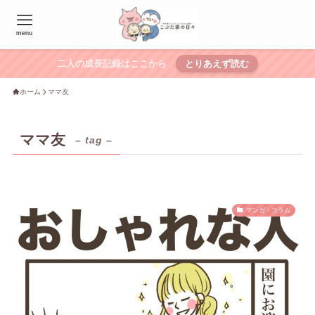
menu
二人の成長記録はここから
とりあえず読む
ホーム
ママ友
ママ友
– tag –
マンガ・コラム