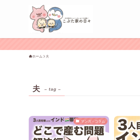
ホーム
夫
夫
– tag –
マンガ・コラム