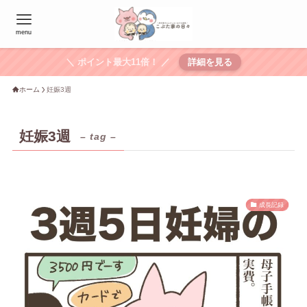
menu
＼ ポイント最大11倍！ ／
詳細を見る
ホーム
妊娠3週
妊娠3週
– tag –
成長記録