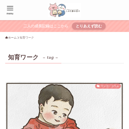
menu
二人の成長記録はここから
とりあえず読む
ホーム
知育ワーク
知育ワーク
– tag –
マンガ・コラム