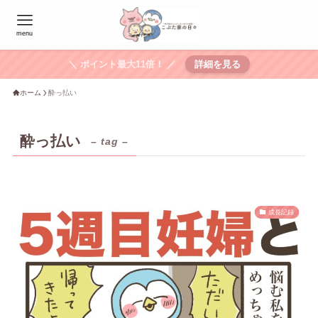
menu
＼ ポイント最大11倍！ ／
詳細を見る
ホーム
酔っ払い
酔っ払い
– tag –
成長記録