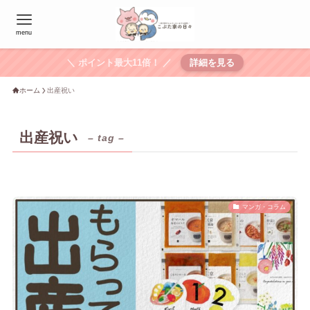
menu
＼ ポイント最大11倍！ ／
詳細を見る
ホーム
出産祝い
出産祝い
– tag –
マンガ・コラム