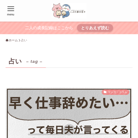
menu
二人の成長記録はここから
とりあえず読む
ホーム
占い
占い
– tag –
マンガ・コラム