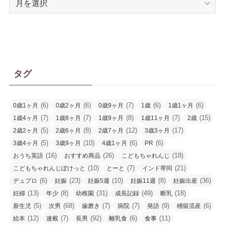
ー
カ
イ
ブ
タグ
(6)
(6)
(7)
(6)
(6)
0歳1ヶ月
0歳2ヶ月
0歳9ヶ月
1歳
1歳1ヶ月
(7)
(7)
(8)
(7)
(15)
1歳4ヶ月
1歳8ヶ月
1歳9ヶ月
1歳11ヶ月
2歳
(5)
(8)
(12)
(17)
2歳2ヶ月
2歳6ヶ月
2歳7ヶ月
3歳3ヶ月
(5)
(10)
(6)
(6)
3歳4ヶ月
3歳9ヶ月
4歳1ヶ月
PR
(16)
(26)
(18)
おうち英語
おすすめ商品
こどもちゃれんじ
(10)
(7)
(21)
こどもちゃれんじぽけっと
とーと
インド帯同
(6)
(23)
(10)
(8)
(36)
デュプロ
妊娠
妊娠5週
妊娠11週
妊娠出産
(13)
(8)
(31)
(49)
(18)
妊婦
年少
幼稚園
成長記録
断乳
(5)
(68)
(7)
(7)
(9)
(6)
新生児
次男
歯磨き
病院
発語
稽留流産
(12)
(7)
(92)
(6)
(11)
絵本
連載
長男
離乳食
食事