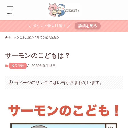
menu
＼ ポイント最大11倍！ ／
詳細を見る
ホーム
こぶた家の子育て
成長記録
サーモンのこどもは？
2025年6月18日
成長記録
当ページのリンクには広告が含まれています。