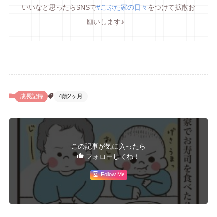
いいなと思ったらSNSで
#こぶた家の日々
をつけて拡散お
願いします♪
成長記録
4歳2ヶ月
この記事が気に入ったら
フォローしてね！
Follow Me