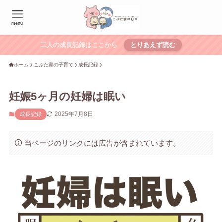
menu
二人の成長記録はここから
とりあえず読む
ホーム
こぶた家の子育て
成長記録
妊娠5ヶ月の妊婦は眠い
2025年7月8日
成長記録
当ページのリンクには広告が含まれています。