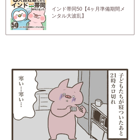
インド帯同50【4ヶ月準備期間メ
ンタル大波乱】