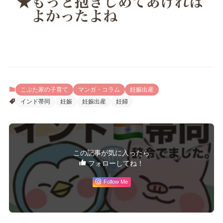
こぶた家の子育て
マンガ・コラム
妊娠出産
インド帯同
妊娠
妊娠出産
妊婦
この記事が気に入ったら
フォローしてね！
Follow Me