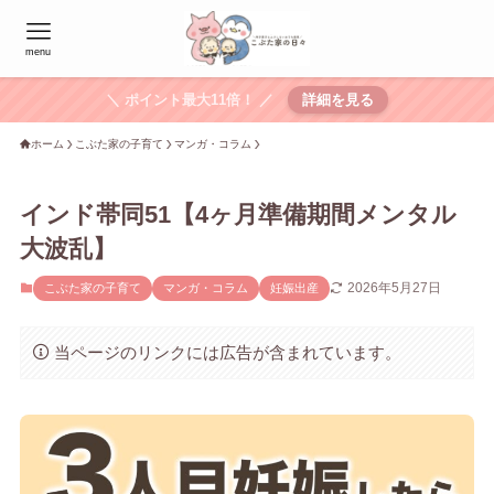
menu
＼ ポイント最大11倍！ ／
詳細を見る
ホーム
こぶた家の子育て
マンガ・コラム
インド帯同51【4ヶ月準備期間メンタル
大波乱】
2026年5月27日
こぶた家の子育て
マンガ・コラム
妊娠出産
当ページのリンクには広告が含まれています。