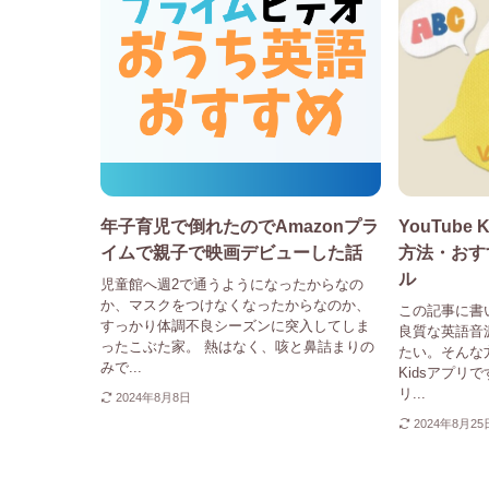
年子育児で倒れたのでAmazonプラ
YouTub
イムで親子で映画デビューした話
方法・おすす
ル
児童館へ週2で通うようになったからなの
か、マスクをつけなくなったからなのか、
この記事に書
すっかり体調不良シーズンに突入してしま
良質な英語音
ったこぶた家。 熱はなく、咳と鼻詰まりの
たい。そんな方
みで...
Kidsアプリです
リ...
2024年8月8日
2024年8月25