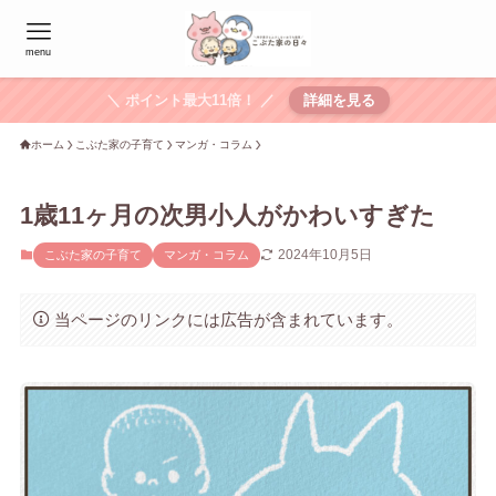
menu
＼ ポイント最大11倍！ ／
詳細を見る
ホーム
こぶた家の子育て
マンガ・コラム
1歳11ヶ月の次男小人がかわいすぎた
2024年10月5日
こぶた家の子育て
マンガ・コラム
当ページのリンクには広告が含まれています。