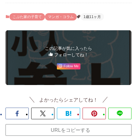
こぶた家の子育て
マンガ・コラム
1歳11ヶ月
この記事が気に入ったら
フォローしてね！
Follow Me
よかったらシェアしてね！
URLをコピーする