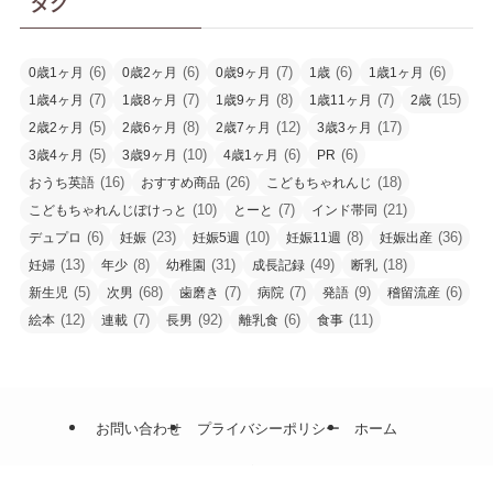
タグ
(6)
(6)
(7)
(6)
(6)
0歳1ヶ月
0歳2ヶ月
0歳9ヶ月
1歳
1歳1ヶ月
(7)
(7)
(8)
(7)
(15)
1歳4ヶ月
1歳8ヶ月
1歳9ヶ月
1歳11ヶ月
2歳
(5)
(8)
(12)
(17)
2歳2ヶ月
2歳6ヶ月
2歳7ヶ月
3歳3ヶ月
(5)
(10)
(6)
(6)
3歳4ヶ月
3歳9ヶ月
4歳1ヶ月
PR
(16)
(26)
(18)
おうち英語
おすすめ商品
こどもちゃれんじ
(10)
(7)
(21)
こどもちゃれんじぽけっと
とーと
インド帯同
(6)
(23)
(10)
(8)
(36)
デュプロ
妊娠
妊娠5週
妊娠11週
妊娠出産
(13)
(8)
(31)
(49)
(18)
妊婦
年少
幼稚園
成長記録
断乳
(5)
(68)
(7)
(7)
(9)
(6)
新生児
次男
歯磨き
病院
発語
稽留流産
(12)
(7)
(92)
(6)
(11)
絵本
連載
長男
離乳食
食事
お問い合わせ
プライバシーポリシー
ホーム
©
こぶた家の日々