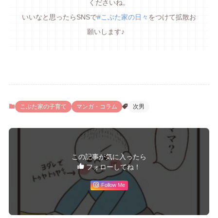
くださいね。
いいなと思ったらSNSで
#こぶた家の日々
をつけて拡散お
願いします♪
こぶた家の子育て
マンガ・コラム
次男
この記事が気に入ったら
フォローしてね！
Follow Me