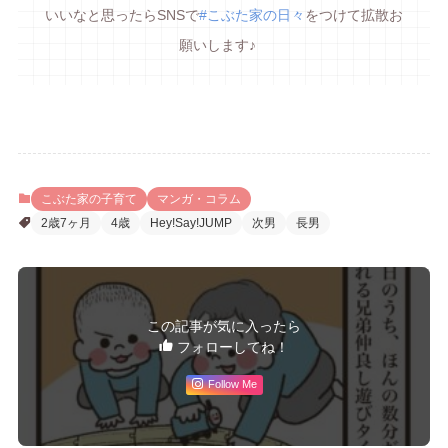
いいなと思ったらSNSで
#こぶた家の日々
をつけて拡散お
願いします♪
こぶた家の子育て
マンガ・コラム
2歳7ヶ月
4歳
Hey!Say!JUMP
次男
長男
この記事が気に入ったら
フォローしてね！
Follow Me