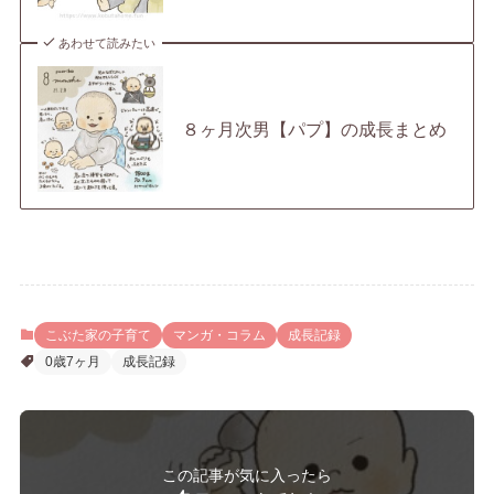
あわせて読みたい
８ヶ月次男【パプ】の成長まとめ
こぶた家の子育て
マンガ・コラム
成長記録
0歳7ヶ月
成長記録
この記事が気に入ったら