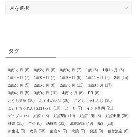
ア
ー
カ
イ
ブ
タグ
(6)
(6)
(7)
(6)
(6)
0歳1ヶ月
0歳2ヶ月
0歳9ヶ月
1歳
1歳1ヶ月
(7)
(7)
(8)
(7)
(15)
1歳4ヶ月
1歳8ヶ月
1歳9ヶ月
1歳11ヶ月
2歳
(5)
(8)
(12)
(17)
2歳2ヶ月
2歳6ヶ月
2歳7ヶ月
3歳3ヶ月
(5)
(10)
(6)
(6)
3歳4ヶ月
3歳9ヶ月
4歳1ヶ月
PR
(16)
(26)
(18)
おうち英語
おすすめ商品
こどもちゃれんじ
(10)
(7)
(21)
こどもちゃれんじぽけっと
とーと
インド帯同
(6)
(23)
(10)
(8)
(36)
デュプロ
妊娠
妊娠5週
妊娠11週
妊娠出産
(13)
(8)
(31)
(49)
(18)
妊婦
年少
幼稚園
成長記録
断乳
(5)
(68)
(7)
(7)
(9)
(6)
新生児
次男
歯磨き
病院
発語
稽留流産