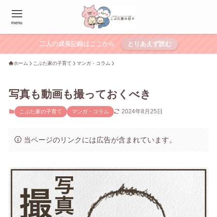
menu
二人の成長記録はここから
とりあえず読む
ホーム
こぶた家の子育て
マンガ・コラム
写真も動画も撮っておくべき
2024年8月25日
こぶた家の子育て
マンガ・コラム
当ページのリンクには広告が含まれています。