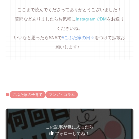
ここまで読んでくださってありがとうございました！
質問などありましたらお気軽に
InstagramでDM
をお送り
くださいね。
いいなと思ったらSNSで
#こぶた家の日々
をつけて拡散お
願いします♪
こぶた家の子育て
マンガ・コラム
この記事が気に入ったら
フォローしてね！