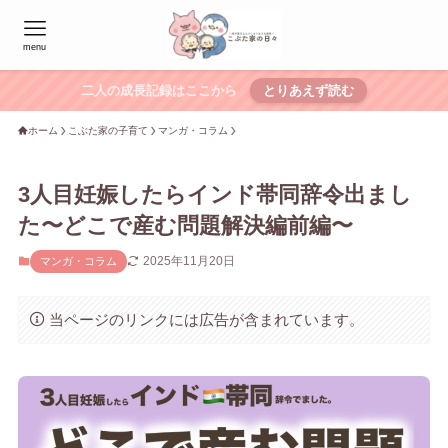
menu
二人の成長記録はここから
とりあえず読む
ホーム
こぶた家の子育て
マンガ・コラム
3人目妊娠したらインド帯同辞令出まし
た〜どこで産む問題解決編前編〜
2025年11月20日
マンガ・コラム
当ページのリンクには広告が含まれています。