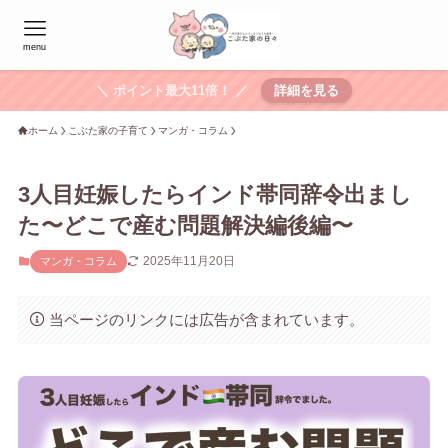
menu
＼ ポイント最大11倍！ ／
詳細を見る
ホーム
こぶた家の子育て
マンガ・コラム
3人目妊娠したらインド帯同辞令出まし
た〜どこで産む問題解決編後編〜
2025年11月20日
マンガ・コラム
当ページのリンクには広告が含まれています。