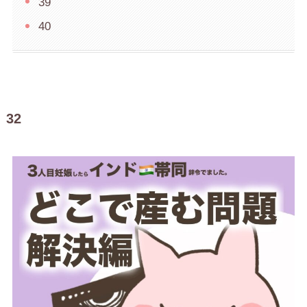
39
40
32