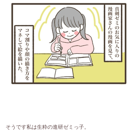
そうです私は生粋の進研ゼミっ子。