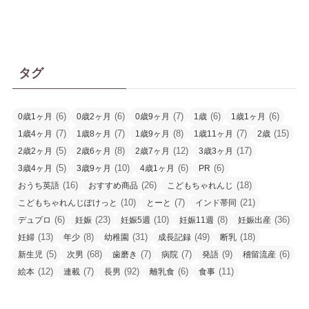
カ
イ
ブ
タグ
(6)
(6)
(7)
(6)
(6)
0歳1ヶ月
0歳2ヶ月
0歳9ヶ月
1歳
1歳1ヶ月
(7)
(7)
(8)
(7)
(15)
1歳4ヶ月
1歳8ヶ月
1歳9ヶ月
1歳11ヶ月
2歳
(5)
(8)
(12)
(17)
2歳2ヶ月
2歳6ヶ月
2歳7ヶ月
3歳3ヶ月
(5)
(10)
(6)
(6)
3歳4ヶ月
3歳9ヶ月
4歳1ヶ月
PR
(16)
(26)
(18)
おうち英語
おすすめ商品
こどもちゃれんじ
(10)
(7)
(21)
こどもちゃれんじぽけっと
とーと
インド帯同
(6)
(23)
(10)
(8)
(36)
デュプロ
妊娠
妊娠5週
妊娠11週
妊娠出産
(13)
(8)
(31)
(49)
(18)
妊婦
年少
幼稚園
成長記録
断乳
(5)
(68)
(7)
(7)
(9)
(6)
新生児
次男
歯磨き
病院
発語
稽留流産
(12)
(7)
(92)
(6)
(11)
絵本
連載
長男
離乳食
食事