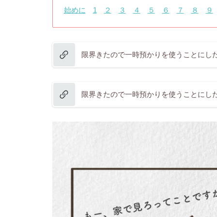
始めに
1
２
３
４
５
６
７
８
９
限界きたので一時預かりを使うことにした
限界きたので一時預かりを使うことにした