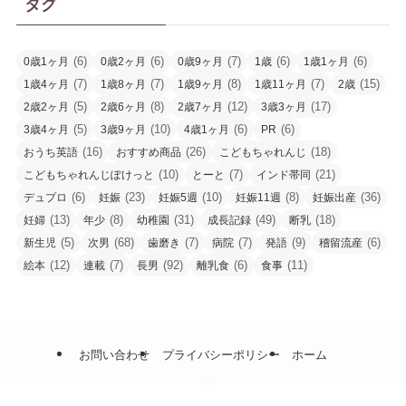
タグ
(6)
(6)
(7)
(6)
(6)
0歳1ヶ月
0歳2ヶ月
0歳9ヶ月
1歳
1歳1ヶ月
(7)
(7)
(8)
(7)
(15)
1歳4ヶ月
1歳8ヶ月
1歳9ヶ月
1歳11ヶ月
2歳
(5)
(8)
(12)
(17)
2歳2ヶ月
2歳6ヶ月
2歳7ヶ月
3歳3ヶ月
(5)
(10)
(6)
(6)
3歳4ヶ月
3歳9ヶ月
4歳1ヶ月
PR
(16)
(26)
(18)
おうち英語
おすすめ商品
こどもちゃれんじ
(10)
(7)
(21)
こどもちゃれんじぽけっと
とーと
インド帯同
(6)
(23)
(10)
(8)
(36)
デュプロ
妊娠
妊娠5週
妊娠11週
妊娠出産
(13)
(8)
(31)
(49)
(18)
妊婦
年少
幼稚園
成長記録
断乳
(5)
(68)
(7)
(7)
(9)
(6)
新生児
次男
歯磨き
病院
発語
稽留流産
(12)
(7)
(92)
(6)
(11)
絵本
連載
長男
離乳食
食事
お問い合わせ
プライバシーポリシー
ホーム
©
こぶた家の日々