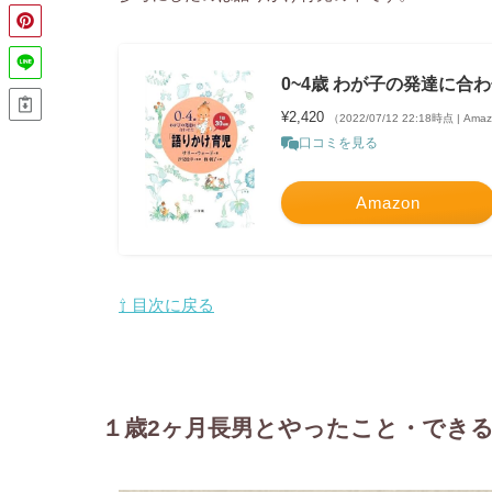
0~4歳 わが子の発達に合
¥2,420
（2022/07/12 22:18時点 | Am
口コミを見る
Amazon
⇧ 目次に戻る
１歳2ヶ月長男とやったこと・でき