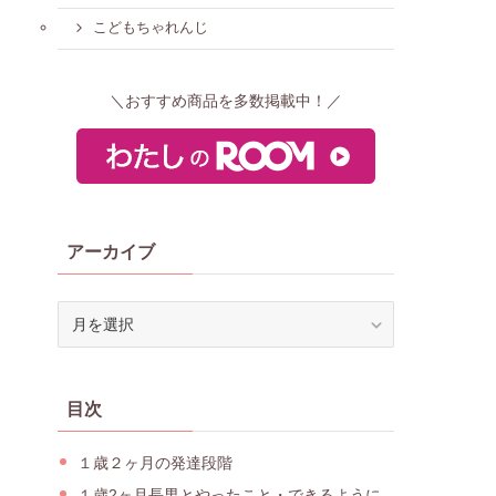
こどもちゃれんじ
＼おすすめ商品を多数掲載中！／
アーカイブ
ア
ー
カ
イ
目次
ブ
１歳２ヶ月の発達段階
１歳2ヶ月長男とやったこと・できるように