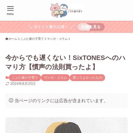
menu
＼ ポイント最大11倍！ ／
詳細を見る
ホーム
こぶた家の子育て
マンガ・コラム
今からでも遅くない！SixTONESへのハ
マり方【慣声の法則買ったよ】
こぶた家の子育て
マンガ・コラム
買ってよかったもの
2024年8月25日
当ページのリンクには広告が含まれています。