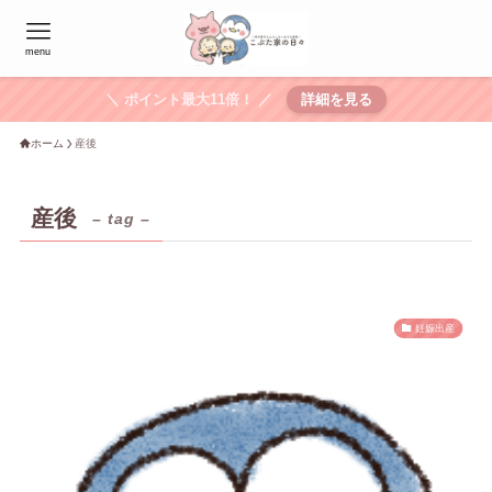
menu
＼ ポイント最大11倍！ ／
詳細を見る
ホーム
産後
産後
– tag –
妊娠出産