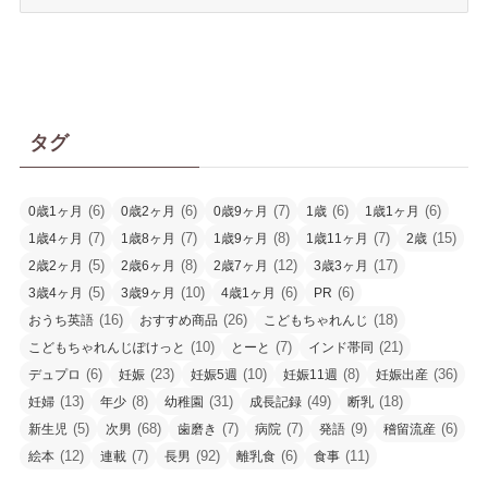
ー
カ
イ
ブ
タグ
(6)
(6)
(7)
(6)
(6)
0歳1ヶ月
0歳2ヶ月
0歳9ヶ月
1歳
1歳1ヶ月
(7)
(7)
(8)
(7)
(15)
1歳4ヶ月
1歳8ヶ月
1歳9ヶ月
1歳11ヶ月
2歳
(5)
(8)
(12)
(17)
2歳2ヶ月
2歳6ヶ月
2歳7ヶ月
3歳3ヶ月
(5)
(10)
(6)
(6)
3歳4ヶ月
3歳9ヶ月
4歳1ヶ月
PR
(16)
(26)
(18)
おうち英語
おすすめ商品
こどもちゃれんじ
(10)
(7)
(21)
こどもちゃれんじぽけっと
とーと
インド帯同
(6)
(23)
(10)
(8)
(36)
デュプロ
妊娠
妊娠5週
妊娠11週
妊娠出産
(13)
(8)
(31)
(49)
(18)
妊婦
年少
幼稚園
成長記録
断乳
(5)
(68)
(7)
(7)
(9)
(6)
新生児
次男
歯磨き
病院
発語
稽留流産
(12)
(7)
(92)
(6)
(11)
絵本
連載
長男
離乳食
食事