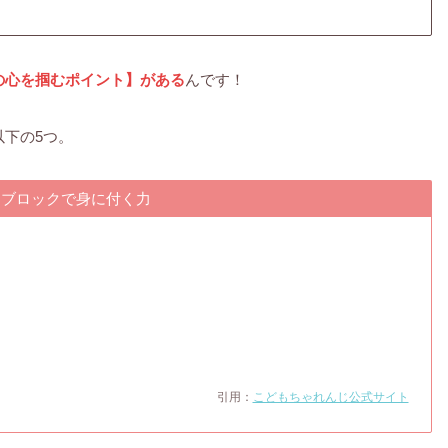
の心を掴むポイント】がある
んです！
下の5つ。
らブロックで身に付く力
引用
：
こどもちゃれんじ公式サイト