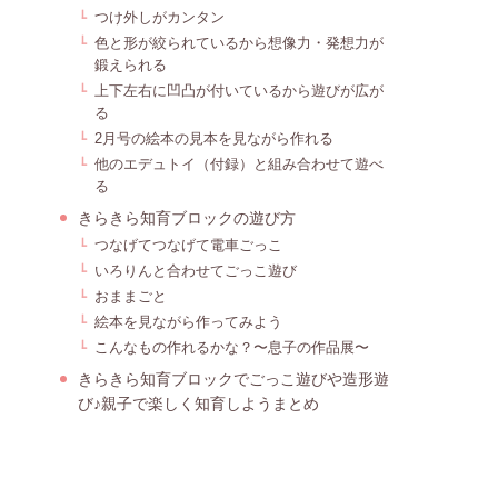
つけ外しがカンタン
色と形が絞られているから想像力・発想力が
鍛えられる
上下左右に凹凸が付いているから遊びが広が
る
2月号の絵本の見本を見ながら作れる
他のエデュトイ（付録）と組み合わせて遊べ
る
きらきら知育ブロックの遊び方
つなげてつなげて電車ごっこ
いろりんと合わせてごっこ遊び
おままごと
絵本を見ながら作ってみよう
こんなもの作れるかな？〜息子の作品展〜
きらきら知育ブロックでごっこ遊びや造形遊
び♪親子で楽しく知育しようまとめ