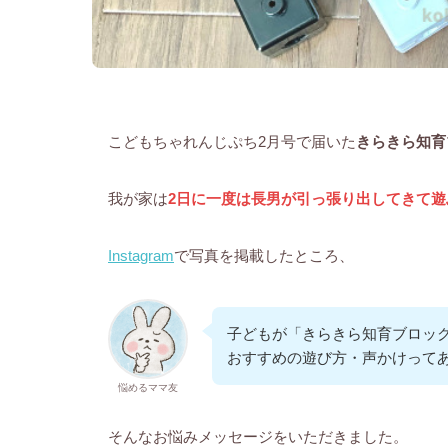
こどもちゃれんじぷち2月号で届いた
きらきら知育
我が家は
2日に一度は長男が引っ張り出してきて
Instagram
で写真を掲載したところ、
子どもが「きらきら知育ブロッ
おすすめの遊び方・声かけって
悩めるママ友
そんなお悩みメッセージをいただきました。