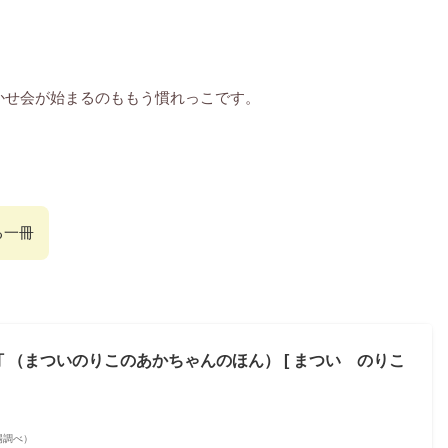
かせ会が始まるのももう慣れっこです。
る一冊
 （まついのりこのあかちゃんのほん） [ まつい のりこ
市場調べ）