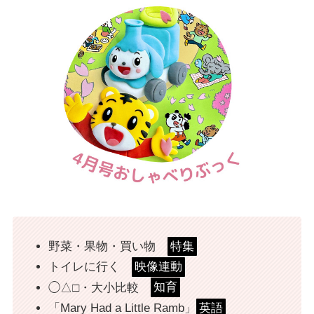
野菜・果物・買い物
特集
トイレに行く
映像連動
◯△□・大小比較
知育
「Mary Had a Little Ramb」
英語