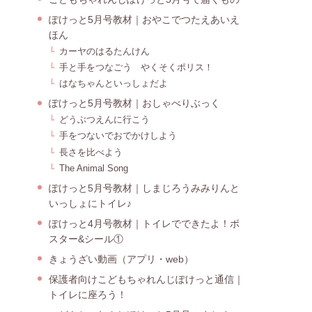
ぽけっと5月号教材｜おやこでつたえあいえ
ほん
カーヤのはるたんけん
手と手をつなごう やくそくポリス！
はなちゃんといっしょだよ
ぽけっと5月号教材｜おしゃべりぶっく
どうぶつえんに行こう
手をつないでおでかけしよう
長さを比べよう
The Animal Song
ぽけっと5月号教材｜しまじろうみみりんと
いっしょにトイレ♪
ぽけっと4月号教材｜トイレでできたよ！ポ
スター&シール①
きょうざい動画（アプリ・web）
保護者向けこどもちゃれんじぽけっと通信｜
トイレに座ろう！