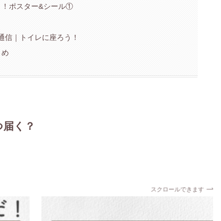
よ！ポスター&シール①
通信｜トイレに座ろう！
とめ
つ届く？
スクロールできます