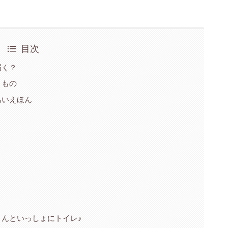
目次
届く？
くもの
あいえほん
！
く
りんといっしょにトイレ♪