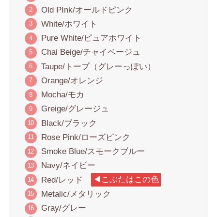
Old PInk/オールドピンク
White/ホワイト
Pure White/ピュアホワイト
Chai Beige/チャイベージュ
Taupe/トープ（グレーっぽい）
Orange/オレンジ
Mocha/モカ
Greige/グレージュ
Black/ブラック
Rose Pink/ローズピンク
Smoke Blue/スモークブルー
Navy/ネイビー
Red/レッド
◀︎こぶたはこの色
Metalic/メタリック
Gray/グレー